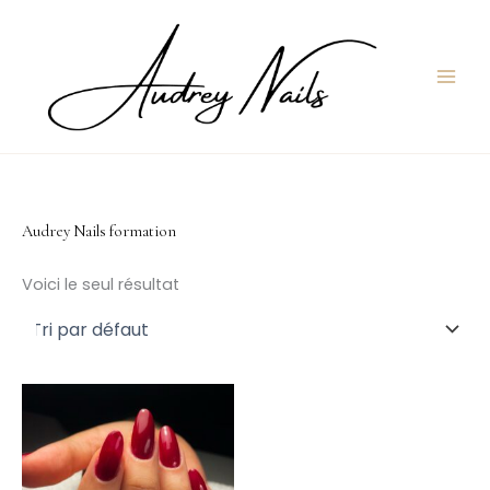
Aller
au
contenu
Audrey Nails formation
Voici le seul résultat
Plage
Ce
de
produit
prix :
199,00 €
a
à
plusieurs
299,00 €