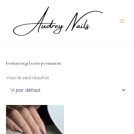
Aller
au
contenu
formation gel semi-permanent
Voici le seul résultat
Ce
produit
a
plusieurs