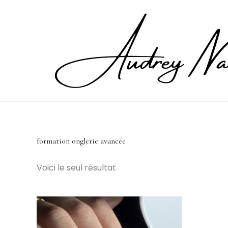
Aller
au
contenu
formation onglerie avancée
Voici le seul résultat
Ce
produit