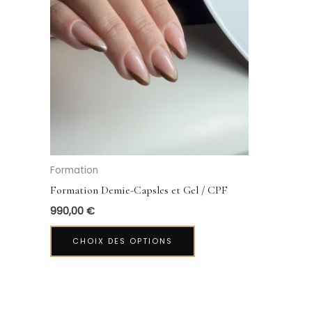
a
plusieurs
variations.
Les
options
peuvent
être
choisies
sur
la
Formation
page
Formation Demie-Capsles et Gel / CPF
du
990,00
€
produit
CHOIX DES OPTIONS