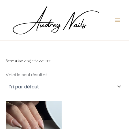
Aller
au
contenu
formation onglerie courte
Voici le seul résultat
Ce
produit
a
plusieurs