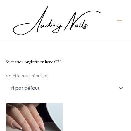
Aller
au
contenu
formation onglerie en ligne CPF
Voici le seul résultat
Ce
produit
a
plusieurs