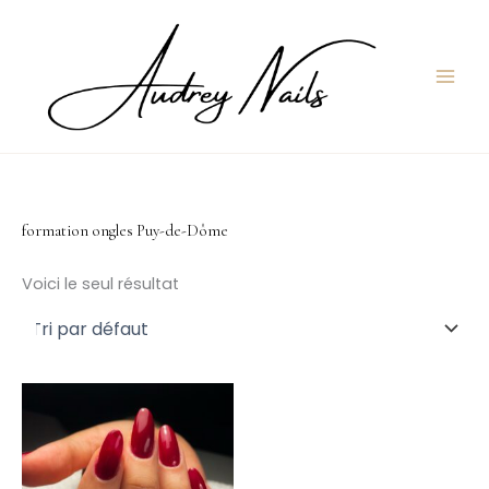
Aller
au
contenu
formation ongles Puy-de-Dôme
Voici le seul résultat
Plage
Ce
de
produit
prix :
199,00 €
a
à
plusieurs
299,00 €